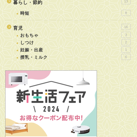
13
暮らし・節約
時短
8
16
育児
おもちゃ
3
しつけ
2
妊娠・出産
1
授乳・ミルク
6